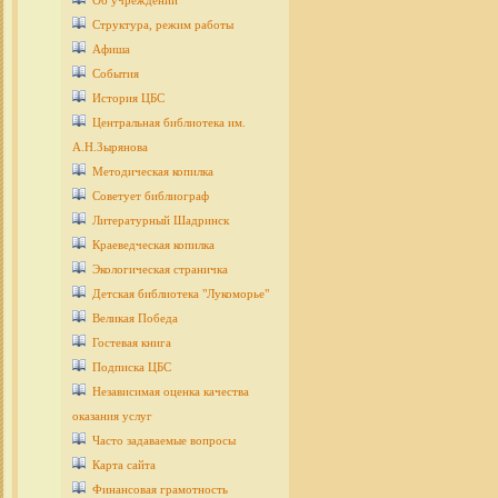
Об учреждении
Структура, режим работы
Афиша
События
История ЦБС
Центральная библиотека им.
А.Н.Зырянова
Методическая копилка
Советует библиограф
Литературный Шадринск
Краеведческая копилка
Экологическая страничка
Детcкая библиотека "Лукоморье"
Великая Победа
Гостевая книга
Подписка ЦБС
Независимая оценка качества
оказания услуг
Часто задаваемые вопросы
Карта сайта
Финансовая грамотность