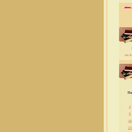
им.А.
Пн
2
9
16
23