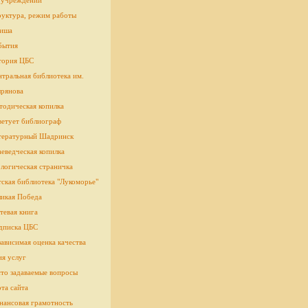
 учреждении
руктура, режим работы
иша
бытия
тория ЦБС
тральная библиотека им.
рянова
тодическая копилка
ветует библиограф
тературный Шадринск
еведческая копилка
логическая страничка
cкая библиотека "Лукоморье"
ликая Победа
тевая книга
дписка ЦБС
ависимая оценка качества
ия услуг
сто задаваемые вопросы
та сайта
нансовая грамотность