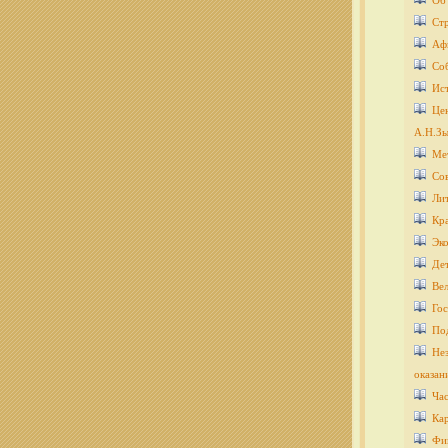
Об
Ст
Аф
Со
Ис
Цен
А.Н.Зы
Ме
Со
Ли
Кра
Эко
Дет
Ве
Гос
По
Нез
оказан
Ча
Кар
Фи